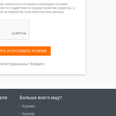
ен, полностью согласен и принимаю условия
луг по содействию в трудоустройстве (оферта)»
, а
ие на
обработку пользовательских данных
ИТЬ И СОСТАВИТЬ РЕЗЮМЕ
регистрированы? Войдите
еля
Больше всего ищут
Бармен
Брокер