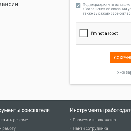
кансии
Подтверждаю, что ознакомл
«Соглашения об оказании ус
также выражаю своё соглас
СОХРАН
Уже за
рументы соискателя
Инструменты работодат
естить резюме
Разместить вакансию
и работу
Найти сотрудника