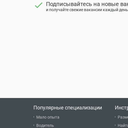
check
Подписывайтесь на новые ва
и получайте свежие вакансии каждый день
Популярные специализации
Инст
Мало опыта
Разм
Водитель
Найт