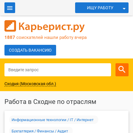
ИЩУ РАБОТУ
ИЩУ СОТРУДНИКОВ
Войти
1887
соискателей нашли работу вчера
Для работодателей
СОЗДАТЬ ВАКАНСИЮ
Сходня (Московская обл.)
Работа в Сходне по отраслям
Информационные технологии / IT / Интернет
Бухгалтерия / Финансы / Аудит